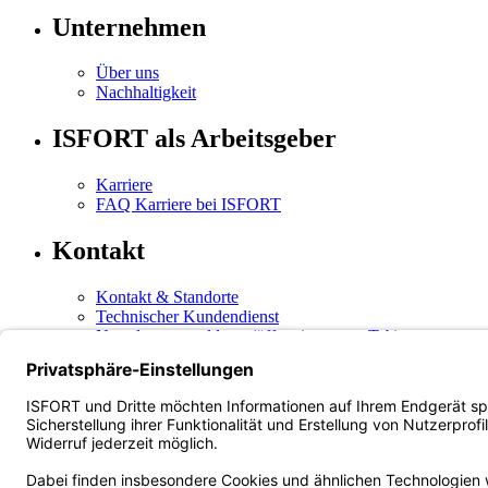
Unternehmen
Über uns
Nachhaltigkeit
ISFORT als Arbeitsgeber
Karriere
FAQ Karriere bei ISFORT
Kontakt
Kontakt & Standorte
Technischer Kundendienst
Newsletteranmeldung
(öffnet in neuem Tab)
Newsletterabmeldung
(öffnet in neuem Tab)
Social Media
Instagram
(öffnet in neuem Tab)
Facebook
LinkedIn