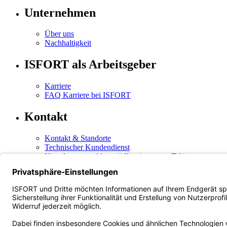
Unternehmen
Über uns
Nachhaltigkeit
ISFORT als Arbeitsgeber
Karriere
FAQ Karriere bei ISFORT
Kontakt
Kontakt & Standorte
Technischer Kundendienst
Newsletteranmeldung
(öffnet in neuem Tab)
Newsletterabmeldung
(öffnet in neuem Tab)
Social Media
Instagram
(öffnet in neuem Tab)
Facebook
LinkedIn