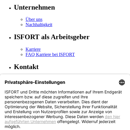
Unternehmen
Über uns
Nachhaltigkeit
ISFORT als Arbeitsgeber
Karriere
FAQ Karriere bei ISFORT
Kontakt
Kontakt & Standorte
Technischer Kundendienst
Newsletteranmeldung
(öffnet in neuem Tab)
Newsletterabmeldung
(öffnet in neuem Tab)
Social Media
Instagram
(öffnet in neuem Tab)
Facebook
LinkedIn