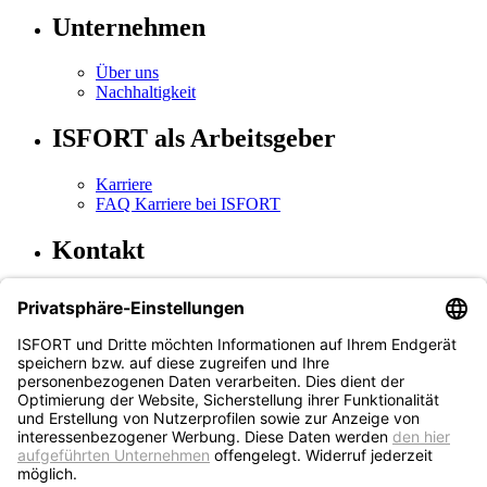
Unternehmen
Über uns
Nachhaltigkeit
ISFORT als Arbeitsgeber
Karriere
FAQ Karriere bei ISFORT
Kontakt
Kontakt & Standorte
Technischer Kundendienst
Newsletteranmeldung
(öffnet in neuem Tab)
Newsletterabmeldung
(öffnet in neuem Tab)
Social Media
Instagram
(öffnet in neuem Tab)
Facebook
LinkedIn